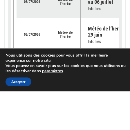
au 06 juillet
08/07/2026
l'herbe
Info lieu
Météo de l’herbe – 
Météo de
29 juin
02/07/2026
l'herbe
Info lieu
Nous utilisons des cookies pour vous offrir la meilleure
expérience sur notre site.
Météo de l’herbe – 
Vous pouvez en savoir plus sur les cookies que nous utilisons ou
Météo de
22 juin 2026
25/06/2026
l'herbe
les désactiver dans
paramètres
.
Info lieu
Accepter
Météo de l’herbe – 
Météo de
15 juin 2026
18/06/2026
l'herbe
Info lieu
Météo de l’herbe – 