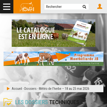
Accueil
-
Dossiers
-
Météo de l’herbe – 18 au 25 mai 2026
LES DOSSIERS
TECHNIQUES