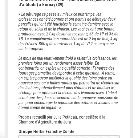
d’altitude) à Bornay (39)
«
Le pâturage se passe au mieux ce printemps, les
croissances ont été bonnes et ont permis de débrayer deux
parcelles qui ont été fauchées la semaine dernière avec le
retour du soleil et de la chaleur. Les vaches ont une bonne
production avec 27 kg de lait en moyenne, 38 de TP et 35 de
TB. La complémentation journalière est de 2 kg de foin, 4 kg
de céréales, 800 g de tourteau et 1 kg de VL2 en moyenne
sur le troupeau.
Le mois de mai relativement froid a ralenti la croissance, les
premiers foins ont un rendement assez faible. En
contrepartie, on espère une qualité correcte ; l’analyse des
fourrages permettra de répondre à cette question. À terme,
on espère pouvoir améliorer la qualité des foins grâce au
nouveau séchoir à balles rondes qui permettra de récolter sur
des fenêtres potentiellement plus réduites et de finaliser le
séchage pour optimiser la récolte des légumineuses. L’idéal
serait que des pluies reviennent sur la première quinzaine de
juin pour encourager la repousse des pâtures et assurer une
bonne coupe de regain !
»
Propos recueilli par Julie Petiteau, conseillère à la
Chambre d’Agriculture du Jura
Groupe Herbe Franche-Comté