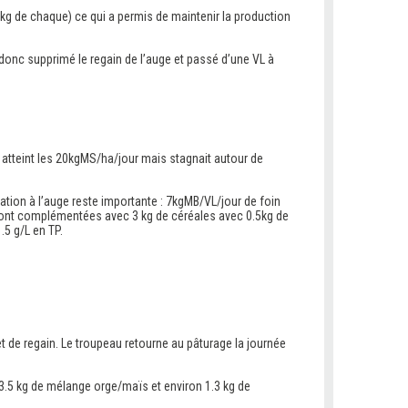
3 kg de chaque) ce qui a permis de maintenir la production
 donc supprimé le regain de l’auge et passé d’une VL à
 atteint les 20kgMS/ha/jour mais stagnait autour de
tion à l’auge reste importante : 7kgMB/VL/jour de foin
 sont complémentées avec 3 kg de céréales avec 0.5kg de
.5 g/L en TP.
t de regain. Le troupeau retourne au pâturage la journée
3.5 kg de mélange orge/maïs et environ 1.3 kg de