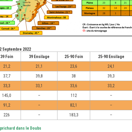
12 Septembre 2022
39 Foin
39 Ensilage
25-90 Foin
25-90 Ensilage
21,2
21,1
23,6
24,1
37,7
39,8
38
39,3
33,3
33,1
33,6
33,2
145,0
–
112
–
91,2
–
82,1
–
226
–
183,3
–
prichard dans le Doubs