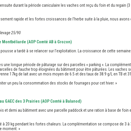
 ensuite durant la période caniculaire les vaches ont reçu du foin et du regain (
sement rapide et les fortes croissances de l’herbe suite à la pluie, nous avons
 Elevage 25/90
ie Montbéliarde (AOP Comté AB à Grozon)
pousse a tardé à se relancer sur l’exploitation. La croissance de cette semaine
s une longue période de pâturage sur des parcelles « parking ». La complémenta
parcelles de fauche trop éloignées du bâtiment pour être pâturées. Les vaches
yenne 17kg de lait avec un mois moyen de 6.5 et des taux de 38.9 g/L en TB et 31
limiter un peu la consommation des stocks de fourrages pour cet hiver. »
 au GAEC des 3 Prairies (AOP Comté à Balanod)
s et demi au bâtiment avec une parcelle paddock et une ration à base de foin e
té à 20 kg pendant les fortes chaleurs. La complémentation se compose de 3 à 
 ce moment. »