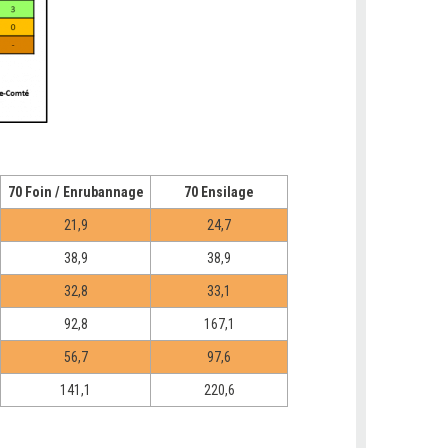
70 Foin / Enrubannage
70 Ensilage
21,9
24,7
38,9
38,9
32,8
33,1
92,8
167,1
56,7
97,6
141,1
220,6