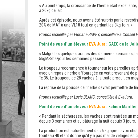
« Au printemps, la croissance de l’herbe était excellente,
à 20kg de lait.
Après cet épisode, nous avons été surpris par le reverdis
20% de MAT à une VL18 tout en gardant les 3kg foin. »
Propos recueillis par Floriane RAVEY, conseillère à Conseil
Point de vue d’un éleveur
EVA Jura
: GAEC de la Jol
« Malgré les quelques orages des dernières semaines, la 
5kgMS/ha/jour les semaines passées.
Le troupeau recommence à tourner sur les parcelles aprè
avec un repas d’herbe affouragée en vert provenant de 
Tx 35. Le troupeau de 28 vaches à la traite produit en mo
La reprise de la pousse de l’herbe devrait permettre de 
Propos recueillis par Lucie BLANC, conseillère à EvaJura.
Point de vue d’un éleveur
EVA Jura
: Fabien Mariller
« Pendant la sécheresse, les vaches sont rentrées un moi
depuis 3 semaines et au pâturage la nuit depuis 3 jours.
La production est actuellement de 26 kg après avoir chu
tourteau 40 étant donné qu’il y a pas mal de vêlages en