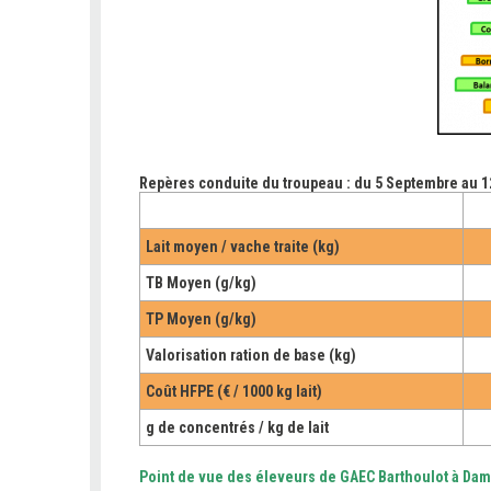
Repères conduite du troupeau : du 5 Septembre au 
Lait moyen / vache traite (kg)
TB Moyen (g/kg)
TP Moyen (g/kg)
Valorisation ration de base (kg)
Coût HFPE (€ / 1000 kg lait)
g de concentrés / kg de lait
Point de vue des éleveurs de GAEC Barthoulot à Dam