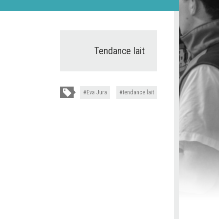
Tendance lait
Eva Jura
tendance lait