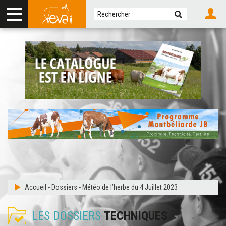
Accueil
-
Dossiers
-
Météo de l’herbe du 4 Juillet 2023
LES DOSSIERS
TECHNIQUES