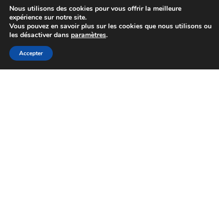
Info lieu
Nous utilisons des cookies pour vous offrir la meilleure
expérience sur notre site.
Vous pouvez en savoir plus sur les cookies que nous utilisons ou
les désactiver dans
paramètres
.
Météo de l’herbe – 
Météo de
au 06 juillet
08/07/2026
Accepter
l'herbe
Info lieu
Météo de l’herbe – 
Météo de
29 juin
02/07/2026
l'herbe
Info lieu
Météo de l’herbe – 
Météo de
22 juin 2026
25/06/2026
l'herbe
Info lieu
Météo de l’herbe – 
Météo de
15 juin 2026
18/06/2026