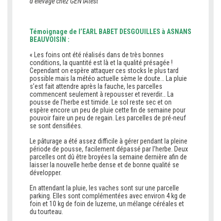
d’élevage chez GEN’IAtest
Témoignage de l’EARL BABET DESGOUILLES à ASNANS
BEAUVOISIN :
« Les foins ont été réalisés dans de très bonnes
conditions, la quantité est là et la qualité présagée !
Cependant on espère attaquer ces stocks le plus tard
possible mais la météo actuelle sème le doute… La pluie
s’est fait attendre après la fauche, les parcelles
commencent seulement à repousser et reverdir… La
pousse de l’herbe est timide. Le sol reste sec et on
espère encore un peu de pluie cette fin de semaine pour
pouvoir faire un peu de regain. Les parcelles de pré-neuf
se sont densifiées.
Le pâturage a été assez difficile à gérer pendant la pleine
période de pousse, facilement dépassé par l’herbe. Deux
parcelles ont dû être broyées la semaine dernière afin de
laisser la nouvelle herbe dense et de bonne qualité se
développer.
En attendant la pluie, les vaches sont sur une parcelle
parking. Elles sont complémentées avec environ 4 kg de
foin et 10 kg de foin de luzerne, un mélange céréales et
du tourteau.