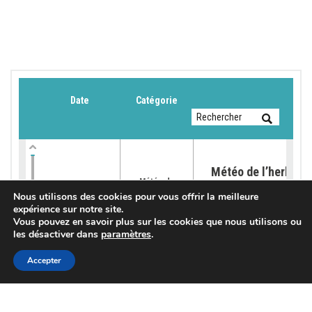
Date
Catégorie
Météo de l’herbe du
Météo de
13 juillet 2026
16/07/2026
l'herbe
Nous utilisons des cookies pour vous offrir la meilleure
Info lieu
expérience sur notre site.
Vous pouvez en savoir plus sur les cookies que nous utilisons ou
les désactiver dans
paramètres
.
Accepter
Météo de l’herbe – 
Météo de
au 06 juillet
08/07/2026
l'herbe
Info lieu