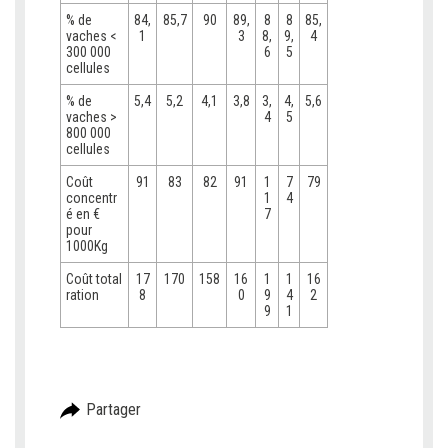
% de
84,
85,7
90
89,
8
8
85,
vaches <
1
3
8,
9,
4
300 000
6
5
cellules
% de
5,4
5,2
4,1
3,8
3,
4,
5,6
vaches >
4
5
800 000
cellules
Coût
91
83
82
91
1
7
79
concentr
1
4
é en €
7
pour
1000Kg
Coût total
17
170
158
16
1
1
16
ration
8
0
9
4
2
9
1
Partager