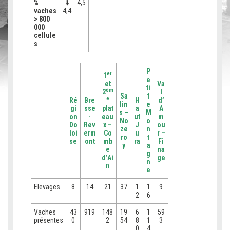
%
⬇️
4,5
vaches
4,4
> 800
000
cellule
s
P
er
1
e
et
Va
ti
èm
2
l
Sa
t
e
Ré
Bre
H
d’
lin
e
gi
sse
plat
a
A
s –
M
on
-
eau
ut
m
No
o
Do
Rev
x –
J
ou
ze
n
loi
erm
Co
u
r –
ro
t
se
ont
mb
ra
Fi
y
a
e
na
g
d’Ai
ge
n
n
e
Elevages
8
14
21
37
1
1
9
2
6
Vaches
43
919
148
19
6
1
59
présentes
0
2
54
8
1
3
0
4