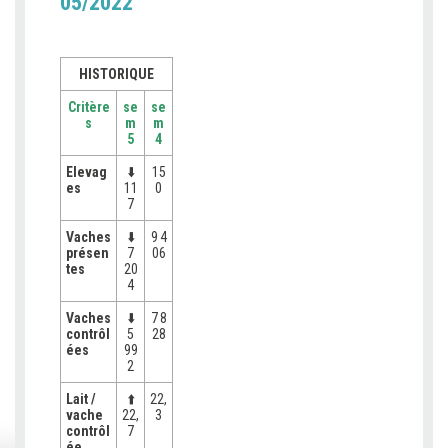
05/2022
HISTORIQUE
Critère
se
se
s
m
m
5
4
Elevag
⬇️
15
es
11
0
7
Vaches
⬇️
9 4
présen
7
06
tes
20
4
Vaches
⬇️
7 8
contrôl
5
28
ées
99
2
Lait /
⬆️
22,
vache
22,
3
contrôl
7
ée