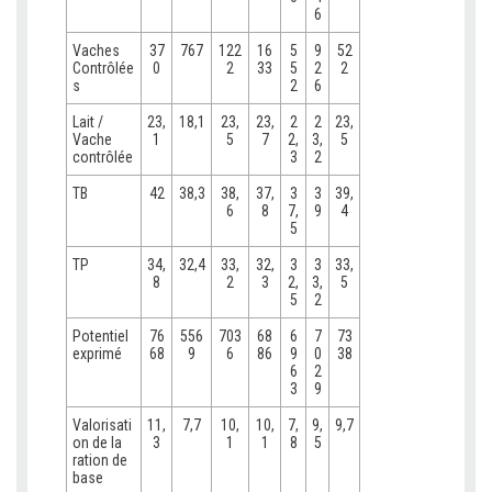
6
Vaches
37
767
122
16
5
9
52
Contrôlée
0
2
33
5
2
2
s
2
6
Lait /
23,
18,1
23,
23,
2
2
23,
Vache
1
5
7
2,
3,
5
contrôlée
3
2
TB
42
38,3
38,
37,
3
3
39,
6
8
7,
9
4
5
TP
34,
32,4
33,
32,
3
3
33,
8
2
3
2,
3,
5
5
2
Potentiel
76
556
703
68
6
7
73
exprimé
68
9
6
86
9
0
38
6
2
3
9
Valorisati
11,
7,7
10,
10,
7,
9,
9,7
on de la
3
1
1
8
5
ration de
base