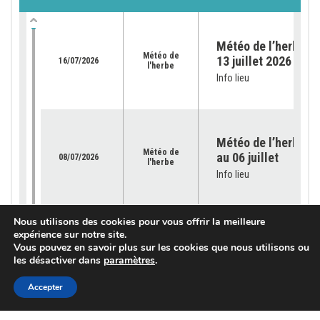
Météo de l’herbe du
Météo de
13 juillet 2026
16/07/2026
l'herbe
Info lieu
Météo de l’herbe – 
Météo de
au 06 juillet
08/07/2026
l'herbe
Info lieu
Nous utilisons des cookies pour vous offrir la meilleure
Météo de l’herbe – 
expérience sur notre site.
Météo de
29 juin
Vous pouvez en savoir plus sur les cookies que nous utilisons ou
02/07/2026
l'herbe
les désactiver dans
paramètres
.
Info lieu
Accepter
Météo de l’herbe – 