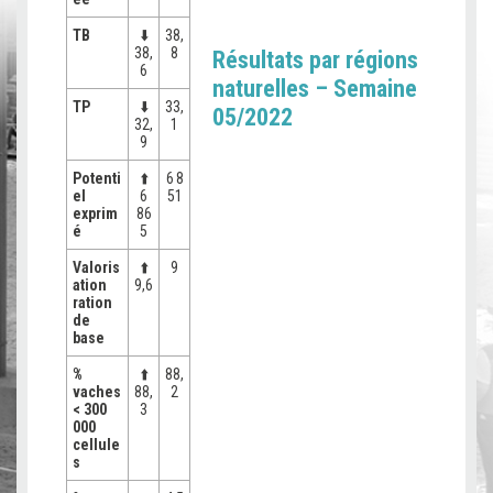
TB
⬇️
38,
38,
8
Résultats par régions
6
naturelles – Semaine
TP
⬇️
33,
05/2022
32,
1
9
Potenti
⬆️
6 8
el
6
51
exprim
86
é
5
Valoris
⬆️
9
ation
9,6
ration
de
base
%
⬆️
88,
vaches
88,
2
< 300
3
000
cellule
s