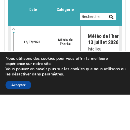
Date
Catégorie
Météo de l’herbe du
Météo de
13 juillet 2026
16/07/2026
l'herbe
Info lieu
Nous utilisons des cookies pour vous offrir la meilleure
expérience sur notre site.
Météo de l’herbe – 
Vous pouvez en savoir plus sur les cookies que nous utilisons ou
Météo de
les désactiver dans
paramètres
.
au 06 juillet
08/07/2026
l'herbe
Info lieu
Accepter
Météo de l’herbe – 
Météo de
29 juin
02/07/2026
l'herbe
Info lieu