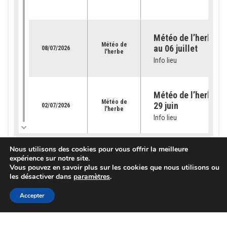
Météo de l’herbe – 
Météo de
au 06 juillet
08/07/2026
l'herbe
Info lieu
Météo de l’herbe – 
Météo de
29 juin
02/07/2026
l'herbe
Info lieu
Nous utilisons des cookies pour vous offrir la meilleure
Météo de l’herbe – 
expérience sur notre site.
Météo de
22 juin 2026
25/06/2026
Vous pouvez en savoir plus sur les cookies que nous utilisons ou
l'herbe
Info lieu
les désactiver dans
paramètres
.
Accepter
Météo de l’herbe – 
Météo de
15 juin 2026
18/06/2026
l'herbe