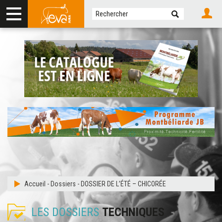
Accueil
-
Dossiers
-
DOSSIER DE L’ÉTÉ – CHICORÉE
LES DOSSIERS
TECHNIQUES