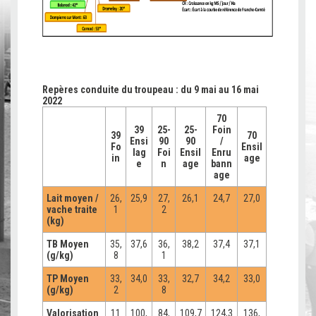
Repères conduite du troupeau : du 9 mai au 16 mai
2022
70
39
25-
25-
Foin
39
70
Ensi
90
90
/
Fo
Ensil
lag
Foi
Ensil
Enru
in
age
e
n
age
bann
age
Lait moyen /
26,
25,9
27,
26,1
24,7
27,0
vache traite
1
2
(kg)
TB Moyen
35,
37,6
36,
38,2
37,4
37,1
(g/kg)
8
1
TP Moyen
33,
34,0
33,
32,7
34,2
33,0
(g/kg)
2
8
Valorisation
11
100,
84,
109,7
124,3
136,