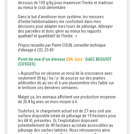
dessous de 100 g/kg pour maximiser l’herbe et maitriser
au mieux le coût alimentaire.
Dans le but d’améliorer mon système, les mesures
d’herbe hebdomadaires me confortent dans mes
décisions pour adapter mes tours de pâturage, débrayer
des parcelles et donc gérer au mieux les rapports
qualitatif et quantitatif de l’herbe. »
Propos recueillis par Pierre COLIN, conseiller technique
d’élevage à CEL 25-90
Point de vue d’un éleveur
EVA Jura
: GAEC BEGUIOT
(COSGES)
« Aujourd’hui on observe un recul de la croissance avec
seulement 30 kg / ha / jr de pousse sur des prairies
artificielles dû au sec et à une pluviométrie très faible sur
le territoire ces dernières semaines.
Malgré ça, les animaux affichent une production moyenne
de 26.8 kg avec un mois moyen à 6.
Toutefois, le chargement actuel est de 27 ares soit une
surface disponible totale de pâturage de 19 hectares pour
les 68 VL présentes. Or, l’exploitation disposent
potentiellement de 49 hectares au totale accessibles au
pâturage des vaches laitières. Nous retrouverons ainsi