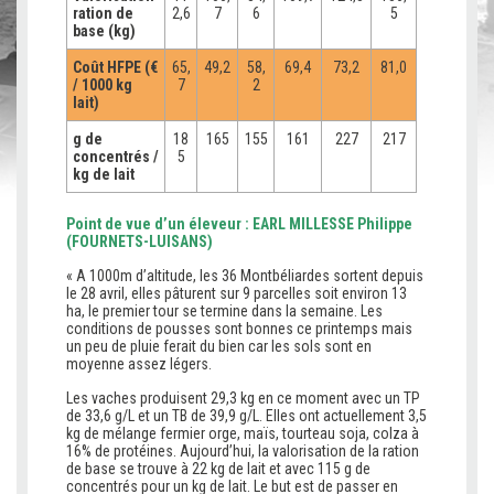
ration de
2,6
7
6
5
base (kg)
Coût HFPE (€
65,
49,2
58,
69,4
73,2
81,0
/ 1000 kg
7
2
lait)
g de
18
165
155
161
227
217
concentrés /
5
kg de lait
Point de vue d’un éleveur : EARL MILLESSE Philippe
(FOURNETS-LUISANS)
« A 1000m d’altitude, les 36 Montbéliardes sortent depuis
le 28 avril, elles pâturent sur 9 parcelles soit environ 13
ha, le premier tour se termine dans la semaine. Les
conditions de pousses sont bonnes ce printemps mais
un peu de pluie ferait du bien car les sols sont en
moyenne assez légers.
Les vaches produisent 29,3 kg en ce moment avec un TP
de 33,6 g/L et un TB de 39,9 g/L. Elles ont actuellement 3,5
kg de mélange fermier orge, maïs, tourteau soja, colza à
16% de protéines. Aujourd’hui, la valorisation de la ration
de base se trouve à 22 kg de lait et avec 115 g de
concentrés pour un kg de lait. Le but est de passer en