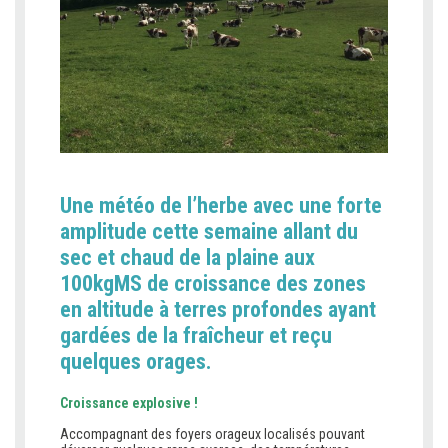
Une météo de l’herbe avec une forte
amplitude cette semaine allant du
sec et chaud de la plaine aux
100kgMS de croissance des zones
en altitude à terres profondes ayant
gardées de la fraîcheur et reçu
quelques orages.
Croissance explosive !
Accompagnant des foyers orageux localisés pouvant