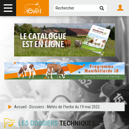
Accueil
-
Dossiers
-
Météo de l’herbe du 19 mai 2022
LES DOSSIERS
TECHNIQUES