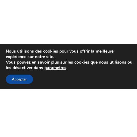
Nous utilisons des cookies pour vous offrir la meilleure
expérience sur notre site.
Vous pouvez en savoir plus sur les cookies que nous utilisons ou
les désactiver dans
paramètres
.
Accepter
Date
Catégorie
Météo de l’herbe du
Météo de
13 juillet 2026
16/07/2026
l'herbe
Info lieu