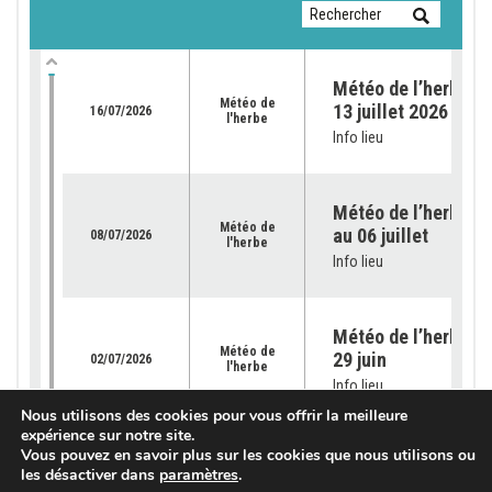
Météo de l’herbe du
Météo de
13 juillet 2026
16/07/2026
l'herbe
Info lieu
Météo de l’herbe – 
Météo de
au 06 juillet
08/07/2026
l'herbe
Info lieu
Météo de l’herbe – 
Météo de
29 juin
02/07/2026
l'herbe
Info lieu
Nous utilisons des cookies pour vous offrir la meilleure
expérience sur notre site.
Vous pouvez en savoir plus sur les cookies que nous utilisons ou
Météo de l’herbe – 
les désactiver dans
paramètres
.
Météo de
22 juin 2026
25/06/2026
l'herbe