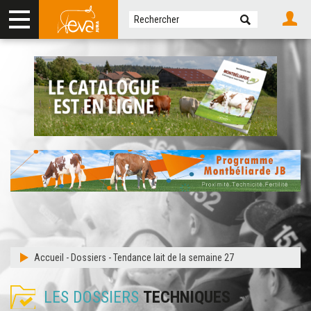
Accueil
-
Dossiers
-
Tendance lait de la semaine 27
LES DOSSIERS
TECHNIQUES