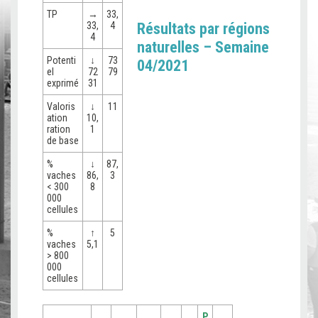
TP
→
33,
33,
4
Résultats par régions
4
naturelles – Semaine
Potenti
↓
73
04/2021
el
72
79
exprimé
31
Valoris
↓
11
ation
10,
ration
1
de base
%
↓
87,
vaches
86,
3
< 300
8
000
cellules
%
↑
5
vaches
5,1
> 800
000
cellules
P