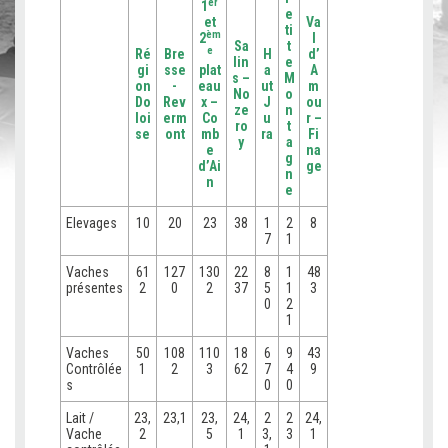
er
1
e
et
Va
ti
èm
2
l
Sa
t
e
Ré
Bre
H
d’
lin
e
gi
sse
plat
a
A
s –
M
on
-
eau
ut
m
No
o
Do
Rev
x –
J
ou
ze
n
loi
erm
Co
u
r –
ro
t
se
ont
mb
ra
Fi
y
a
e
na
g
d’Ai
ge
n
n
e
Elevages
10
20
23
38
1
2
8
7
1
Vaches
61
127
130
22
8
1
48
présentes
2
0
2
37
5
1
3
0
2
1
Vaches
50
108
110
18
6
9
43
Contrôlée
1
2
3
62
7
4
9
s
0
0
Lait /
23,
23,1
23,
24,
2
2
24,
Vache
2
5
1
3,
3
1