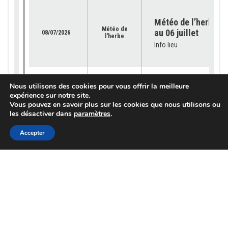
Météo de l’herbe – 
Météo de
au 06 juillet
08/07/2026
l'herbe
Info lieu
Météo de l’herbe – 
Nous utilisons des cookies pour vous offrir la meilleure
Météo de
29 juin
expérience sur notre site.
02/07/2026
l'herbe
Vous pouvez en savoir plus sur les cookies que nous utilisons ou
Info lieu
les désactiver dans
paramètres
.
Accepter
Météo de l’herbe – 
Météo de
22 juin 2026
25/06/2026
l'herbe
Info lieu
Météo de l’herbe – 
Météo de
15 juin 2026
18/06/2026
l'herbe
Info lieu