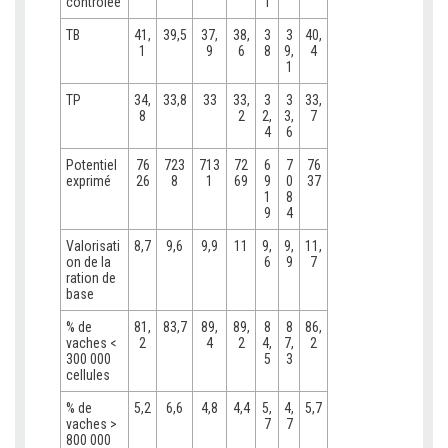
contrôlée
1
TB
41,
39,5
37,
38,
3
3
40,
1
9
6
8
9,
4
1
TP
34,
33,8
33
33,
3
3
33,
8
2
2,
3,
7
4
6
Potentiel
76
723
713
72
6
7
76
exprimé
26
8
1
69
9
0
37
1
8
9
4
Valorisati
8,7
9,6
9,9
11
9,
9,
11,
on de la
6
9
7
ration de
base
% de
81,
83,7
89,
89,
8
8
86,
vaches <
2
4
2
4,
7,
2
300 000
5
3
cellules
% de
5,2
6,6
4,8
4,4
5,
4,
5,7
vaches >
7
7
800 000