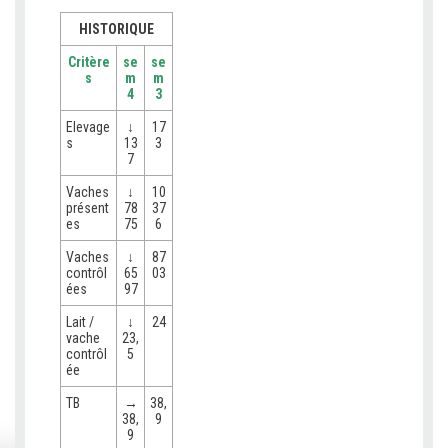
HISTORIQUE
Critère
se
se
s
m
m
4
3
Elevage
↓
17
s
13
3
7
Vaches
↓
10
présent
78
37
es
75
6
Vaches
↓
87
contrôl
65
03
ées
97
Lait /
↓
24
vache
23,
contrôl
5
ée
TB
→
38,
38,
9
9