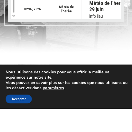
Météo de l’herbe – 
Météo de
29 juin
02/07/2026
l'herbe
Info lieu
Météo de l’herbe – 
Météo de
22 juin 2026
25/06/2026
l'herbe
Info lieu
Météo de l’herbe – 
Nous utilisons des cookies pour vous offrir la meilleure
Météo de
15 juin 2026
18/06/2026
expérience sur notre site.
l'herbe
Vous pouvez en savoir plus sur les cookies que nous utilisons ou
Info lieu
les désactiver dans
paramètres
.
Accepter
Météo de l’herbe – 
Météo de
08 juin
11/06/2026
Contact
l'herbe
Info lieu
03 84 48 22 11