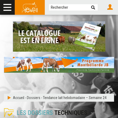
Accueil
-
Dossiers
-
Tendance lait hebdomadaire – Semaine 24
LES DOSSIERS
TECHNIQUES