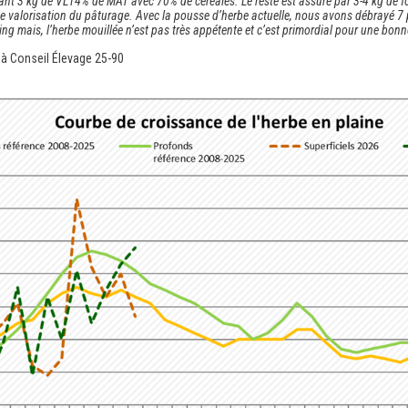
t 3 kg de VL14% de MAT avec 70% de céréales. Le reste est assuré par 3-4 kg de foin
te valorisation du pâturage. Avec la pousse d’herbe actuelle, nous avons débrayé 7
ng mais, l’herbe mouillée n’est pas très appétente et c’est primordial pour une b
é à Conseil Élevage 25-90