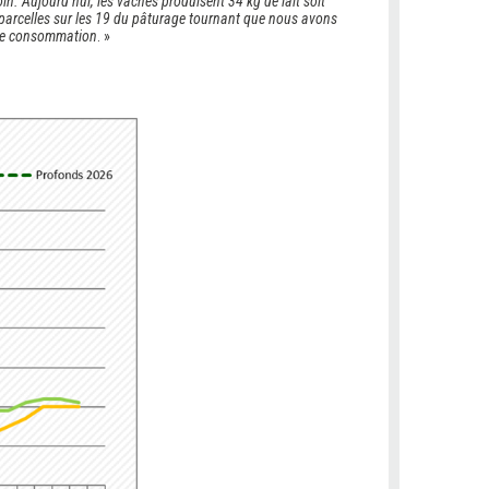
. Aujourd’hui, les vaches produisent 34 kg de lait soit
 parcelles sur les 19 du pâturage tournant que nous avons
onne consommation
. »