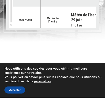
Météo de l’herbe – 
Météo de
29 juin
02/07/2026
l'herbe
Info lieu
Météo de l’herbe – 
Météo de
22 juin 2026
25/06/2026
l'herbe
Info lieu
Météo de l’herbe – 
Nous utilisons des cookies pour vous offrir la meilleure
Météo de
15 juin 2026
expérience sur notre site.
18/06/2026
l'herbe
Vous pouvez en savoir plus sur les cookies que nous utilisons ou
Info lieu
les désactiver dans
paramètres
.
Accepter
Météo de l’herbe – 
Météo de
08 juin
11/06/2026
Contact
l'herbe
Info lieu