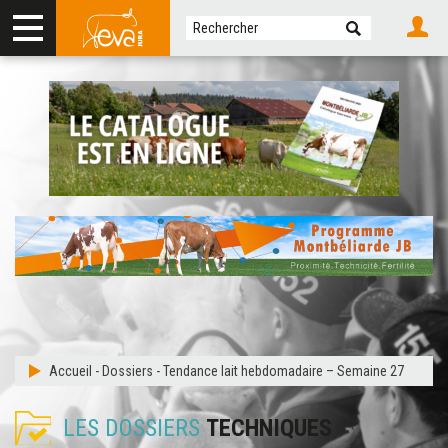
Accueil
-
Dossiers
-
Tendance lait hebdomadaire – Semaine 27
LES DOSSIERS
TECHNIQUES