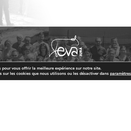
’herbe – 15 au 22 juin 2026
’herbe – 08 au 15 juin 2026
pour vous offrir la meilleure expérience sur notre site.
’herbe – 1er au 08 juin
Contact
s sur les cookies que nous utilisons ou les désactiver dans
paramètre
03 84 48 22 11
03 84 48 25 15
’herbe – 25 mai au 1er juin
Route de Lons-le-Saunier - Crançot - 39570 HAUTEROCHE
contact@evajura.com
’herbe – 18 au 25 mai 2026