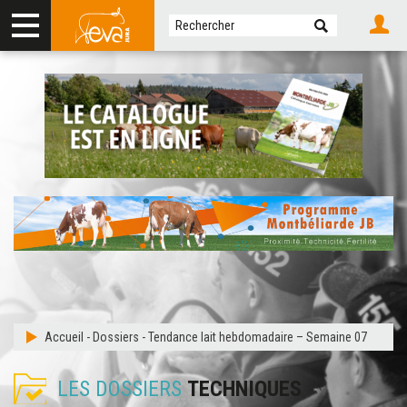
Accueil
-
Dossiers
-
Tendance lait hebdomadaire – Semaine 07
LES DOSSIERS
TECHNIQUES