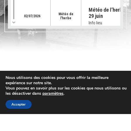
Météo de l’herbe – 
Météo de
29 juin
02/07/2026
l'herbe
Info lieu
Météo de l’herbe – 
Météo de
22 juin 2026
25/06/2026
l'herbe
Info lieu
Météo de l’herbe – 
Nous utilisons des cookies pour vous offrir la meilleure
Météo de
15 juin 2026
18/06/2026
expérience sur notre site.
l'herbe
Vous pouvez en savoir plus sur les cookies que nous utilisons ou
Info lieu
les désactiver dans
paramètres
.
Accepter
Météo de l’herbe – 
Météo de
08 juin
11/06/2026
Contact
l'herbe
Info lieu