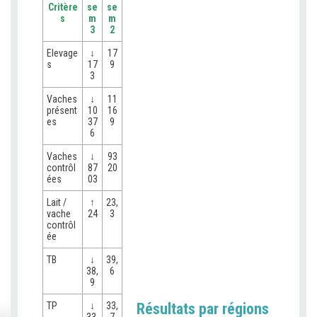
Critère
se
se
s
m
m
3
2
Elevage
↓
17
s
17
9
3
Vaches
↓
11
présent
10
16
es
37
9
6
Vaches
↓
93
contrôl
87
20
ées
03
Lait /
↑
23,
vache
24
3
contrôl
ée
TB
↓
39,
38,
6
9
TP
↓
33,
Résultats par régions