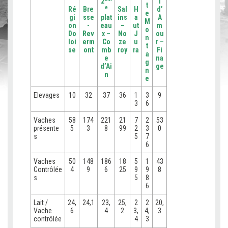
2
l
t
e
Ré
Bre
Sal
H
d’
e
gi
sse
plat
ins
a
A
M
on
-
eau
–
ut
m
o
Do
Rev
x –
No
J
ou
n
loi
erm
Co
ze
u
r –
t
se
ont
mb
roy
ra
Fi
a
e
na
g
d’Ai
ge
n
n
e
Elevages
10
32
37
36
1
3
9
3
6
Vaches
58
174
221
21
7
2
53
présente
5
3
8
99
2
3
0
s
5
7
6
Vaches
50
148
186
18
5
1
43
Contrôlée
4
9
6
25
9
9
8
s
5
8
6
Lait /
24,
24,1
23,
25,
2
2
20,
Vache
6
4
2
3,
4,
3
contrôlée
4
3