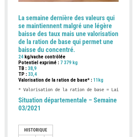
La semaine dernière des valeurs qui
se maintiennent malgré une légère
baisse des taux mais une valorisation
de la ration de base qui permet une
baisse du concentré.
24
kg/vache contrôlée
Potentiel exprimé :
7 379 kg
TB :
38,9
TP :
33,4
Valorisation de la ration de base* :
11kg
* Valorisation de la ration de base = Lait produ
Situation départementale – Semaine
03/2021
HISTORIQUE