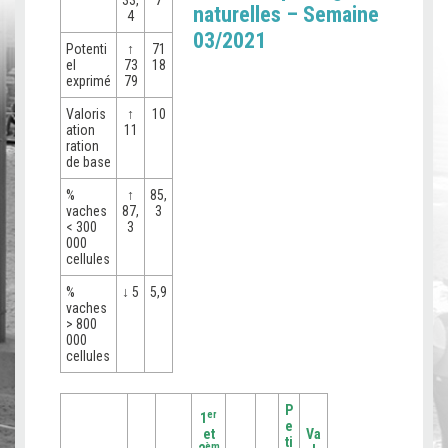
33,
7
naturelles – Semaine
4
03/2021
Potenti
↑
71
el
73
18
exprimé
79
Valoris
↑
10
ation
11
ration
de base
%
↑
85,
vaches
87,
3
< 300
3
000
cellules
%
↓ 5
5,9
vaches
> 800
000
cellules
P
er
1
e
et
Va
ti
èm