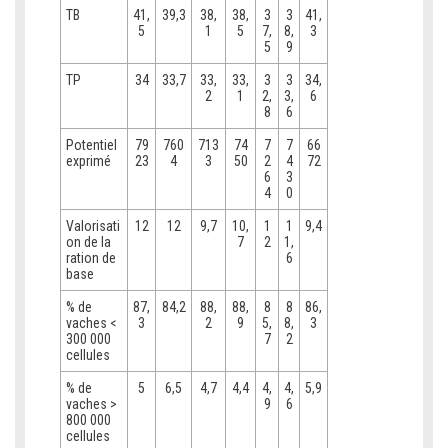
TB
41,
39,3
38,
38,
3
3
41,
5
1
5
7,
8,
3
5
9
TP
34
33,7
33,
33,
3
3
34,
2
1
2,
3,
6
8
6
Potentiel
79
760
713
74
7
7
66
exprimé
23
4
3
50
2
4
72
6
3
4
0
Valorisati
12
12
9,7
10,
1
1
9,4
on de la
7
2
1,
ration de
6
base
% de
87,
84,2
88,
88,
8
8
86,
vaches <
3
2
9
5,
8,
3
300 000
7
2
cellules
% de
5
6,5
4,7
4,4
4,
4,
5,9
vaches >
9
6
800 000
cellules