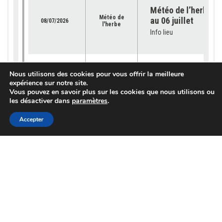
Météo de l’herbe – 
Météo de
au 06 juillet
08/07/2026
l'herbe
Info lieu
Météo de l’herbe – 
Nous utilisons des cookies pour vous offrir la meilleure
Météo de
29 juin
expérience sur notre site.
02/07/2026
l'herbe
Vous pouvez en savoir plus sur les cookies que nous utilisons ou
Info lieu
les désactiver dans
paramètres
.
Accepter
Météo de l’herbe – 
Météo de
22 juin 2026
25/06/2026
l'herbe
Info lieu
Météo de l’herbe – 
Météo de
15 juin 2026
18/06/2026
l'herbe
Info lieu