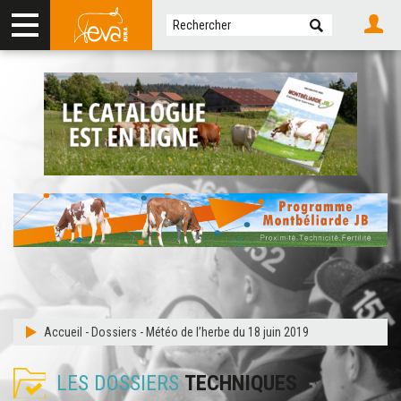
Accueil
-
Dossiers
-
Météo de l’herbe du 18 juin 2019
LES DOSSIERS
TECHNIQUES