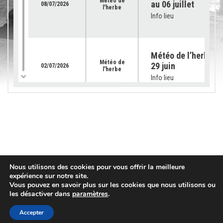
Météo de
au 06 juillet
08/07/2026
l'herbe
Info lieu
Météo de l’herbe – 
Météo de
29 juin
02/07/2026
l'herbe
Info lieu
Météo de l’herbe – 
Météo de
22 juin 2026
25/06/2026
l'herbe
Info lieu
Nous utilisons des cookies pour vous offrir la meilleure
Météo de l’herbe – 
expérience sur notre site.
Météo de
15 juin 2026
18/06/2026
l'herbe
Vous pouvez en savoir plus sur les cookies que nous utilisons ou
Info lieu
les désactiver dans
paramètres
.
Accepter