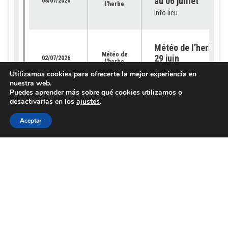
au 06 juillet
08/07/2026
l'herbe
Info lieu
Météo de l’herbe – 
Météo de
29 juin
02/07/2026
l'herbe
Info lieu
Utilizamos cookies para ofrecerte la mejor experiencia en
nuestra web.
Puedes aprender más sobre qué cookies utilizamos o
desactivarlas en los
ajustes
.
Météo de l’herbe – 
Météo de
22 juin 2026
25/06/2026
l'herbe
Aceptar
Info lieu
Météo de l’herbe – 
Météo de
15 juin 2026
18/06/2026
l'herbe
Info lieu
Météo de l’herbe – 
Météo de