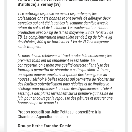
d’altitude) à Bornay (39)
«
Le pâturage se passe au mieux ce printemps, les
croissances ont été bonnes et ont permis de débrayer deux
parcelles qui ont été fauchées la semaine dernière avec le
retour du soleil et de la chaleur. Les vaches ont une bonne
production avec 27 kg de lait en moyenne, 38 de TP et 35 de
TB. La complémentation journalière est de 2 kg de foin, 4 kg
de céréales, 800 g de tourteau et 1 kg de VL2 en moyenne
sur le troupeau.
Le mois de mai relativement froid a ralenti la croissance, les
premiers foins ont un rendement assez faible. En
contrepartie, on espère une qualité correcte ; l’analyse des
fourrages permettra de répondre à cette question. À terme,
on espère pouvoir améliorer la qualité des foins grâce au
nouveau séchoir à balles rondes qui permettra de récolter sur
des fenêtres potentiellement plus réduites et de finaliser le
séchage pour optimiser la récolte des légumineuses. L’idéal
serait que des pluies reviennent sur la première quinzaine de
juin pour encourager la repousse des pâtures et assurer une
bonne coupe de regain !
»
Propos recueilli par Julie Petiteau, conseillère à la
Chambre d’Agriculture du Jura
Groupe Herbe Franche-Comté