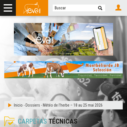
Inicio
-
Dossiers
-
Météo de l’herbe – 18 au 25 mai 2026
CARPETAS
TÉCNICAS