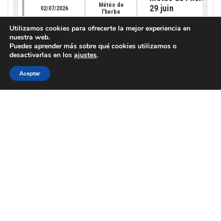
Météo de
29 juin
02/07/2026
l'herbe
Info lieu
Utilizamos cookies para ofrecerte la mejor experiencia en
nuestra web.
Puedes aprender más sobre qué cookies utilizamos o
Météo de l’herbe – 
desactivarlas en los
ajustes
.
Météo de
22 juin 2026
25/06/2026
l'herbe
Aceptar
Info lieu
Météo de l’herbe – 
Météo de
15 juin 2026
18/06/2026
l'herbe
Info lieu
Météo de l’herbe – 
Météo de
08 juin
11/06/2026
l'herbe
Info lieu
Météo de l’herbe –