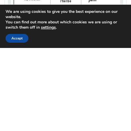
l'herbe
Info lieu
We are using cookies to give you the best experience on our
website.
You can find out more about which cookies we are using or
Météo de l’herbe – 
switch them off in
settings
.
Météo de
juin 2026
25/06/2026
l'herbe
Accept
Info lieu
Météo de l’herbe – 
Météo de
juin 2026
18/06/2026
l'herbe
Info lieu
Météo de l’herbe – 
Météo de
juin
11/06/2026
l'herbe
Info lieu
Météo de l’herbe –
Météo de