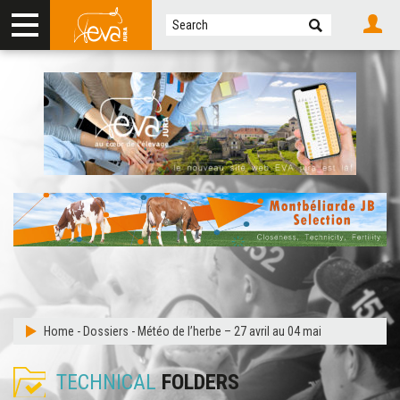
Home
-
Dossiers
-
Météo de l’herbe – 27 avril au 04 mai
TECHNICAL
FOLDERS