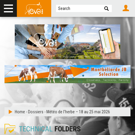
Home
-
Dossiers
-
Météo de l’herbe – 18 au 25 mai 2026
TECHNICAL
FOLDERS