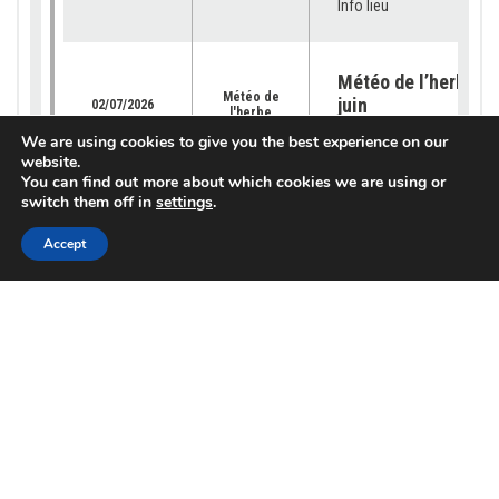
Info lieu
Météo de l’herbe – 
Météo de
juin
02/07/2026
l'herbe
Info lieu
We are using cookies to give you the best experience on our
website.
You can find out more about which cookies we are using or
switch them off in
settings
.
Météo de l’herbe – 
Météo de
juin 2026
25/06/2026
l'herbe
Accept
Info lieu
Météo de l’herbe – 
Météo de
juin 2026
18/06/2026
l'herbe
Info lieu
Météo de l’herbe – 
Météo de
juin
11/06/2026
l'herbe