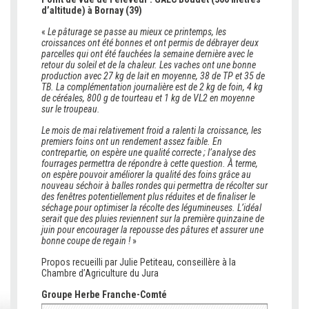
d’altitude) à Bornay (39)
«
Le pâturage se passe au mieux ce printemps, les
croissances ont été bonnes et ont permis de débrayer deux
parcelles qui ont été fauchées la semaine dernière avec le
retour du soleil et de la chaleur. Les vaches ont une bonne
production avec 27 kg de lait en moyenne, 38 de TP et 35 de
TB. La complémentation journalière est de 2 kg de foin, 4 kg
de céréales, 800 g de tourteau et 1 kg de VL2 en moyenne
sur le troupeau.
Le mois de mai relativement froid a ralenti la croissance, les
premiers foins ont un rendement assez faible. En
contrepartie, on espère une qualité correcte ; l’analyse des
fourrages permettra de répondre à cette question. À terme,
on espère pouvoir améliorer la qualité des foins grâce au
nouveau séchoir à balles rondes qui permettra de récolter sur
des fenêtres potentiellement plus réduites et de finaliser le
séchage pour optimiser la récolte des légumineuses. L’idéal
serait que des pluies reviennent sur la première quinzaine de
juin pour encourager la repousse des pâtures et assurer une
bonne coupe de regain !
»
Propos recueilli par Julie Petiteau, conseillère à la
Chambre d’Agriculture du Jura
Groupe Herbe Franche-Comté