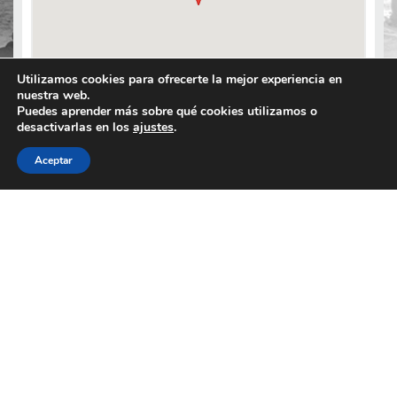
Utilizamos cookies para ofrecerte la mejor experiencia en
nuestra web.
Puedes aprender más sobre qué cookies utilizamos o
desactivarlas en los
ajustes
.
Aceptar
Contactar
03 84 48 22 11
03 84 48 25 15
Route de Lons-le-Saunier - Crançot - 39570 HAUTEROCHE