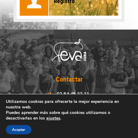
Registro
Contactar
03 84 48 22 11
03 84 48 25 15
Utilizamos cookies para ofrecerte la mejor experiencia en
nuestra web.
Puedes aprender más sobre qué cookies utilizamos o
Route de Lons-le-Saunier - Crançot - 39570 HAUTEROCHE
desactivarlas en los
ajustes
.
Aceptar
Mentions légales
Todos los derechos reservados Eva Jura © 2019
Création Koredge