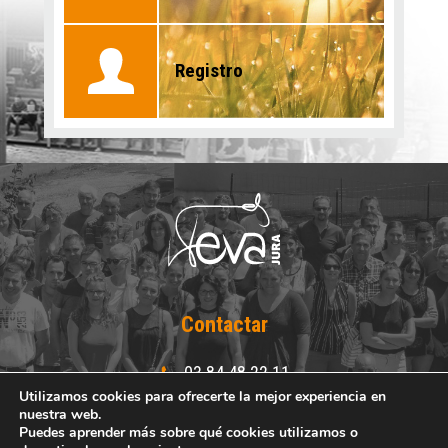
Registro
Contactar
03 84 48 22 11
03 84 48 25 15
Utilizamos cookies para ofrecerte la mejor experiencia en
nuestra web.
Puedes aprender más sobre qué cookies utilizamos o
Route de Lons-le-Saunier - Crançot - 39570 HAUTEROCHE