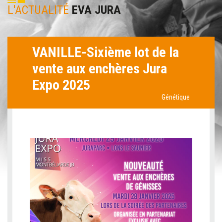
L'ACTUALITÉ
EVA JURA
VANILLE-Sixième lot de la
vente aux enchères Jura
Expo 2025
Génétique