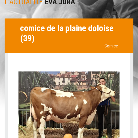
L'ACTUALITÉ
EVA JURA
comice de la plaine doloise
(39)
Comice