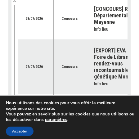
[CONCOURS] Retour
Départemental de l
28/07/2026
Concours
Mayenne
Info lieu
[EXPORT] EVA Jura 
Foire de Libramont 
rendez-vous
27/07/2026
Concours
incontournable pour
génétique Montbéli
Info lieu
Nous utilisons des cookies pour vous offrir la meilleure
[OFFRE GÉNÉTIQUE]
expérience sur notre site.
catalogue 2026 est
Vous pouvez en savoir plus sur les cookies que nous utilisons ou
23/07/2026
Génétique
disponible !
les désactiver dans
paramètres
.
Info lieu
Accepter