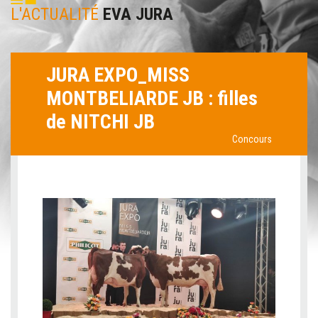
L'ACTUALITÉ
EVA JURA
JURA EXPO_MISS
MONTBELIARDE JB : filles
de NITCHI JB
Concours