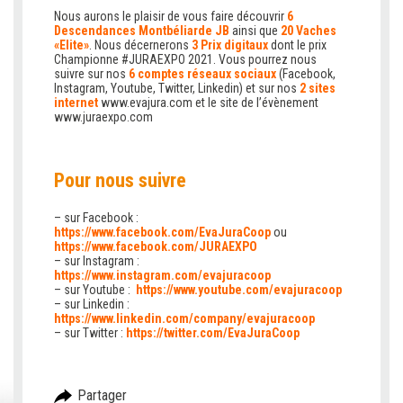
Nous aurons le plaisir de vous faire découvrir
6
Descendances Montbéliarde JB
ainsi que
20 Vaches
«Elite»
. Nous décernerons
3 Prix digitaux
dont le prix
Championne #JURAEXPO 2021. Vous pourrez nous
suivre sur nos
6 comptes réseaux sociaux
(Facebook,
Instagram, Youtube, Twitter, Linkedin) et sur nos
2 sites
internet
www.evajura.com et le site de l’évènement
www.juraexpo.com
Pour nous suivre
– sur Facebook :
https://www.facebook.com/EvaJuraCoop
ou
https://www.facebook.com/JURAEXPO
– sur Instagram :
https://www.instagram.com/evajuracoop
– sur Youtube :
https://www.youtube.com/evajuracoop
– sur Linkedin :
https://www.linkedin.com/company/evajuracoop
– sur
Twitter :
https://twitter.com/EvaJuraCoop
Partager