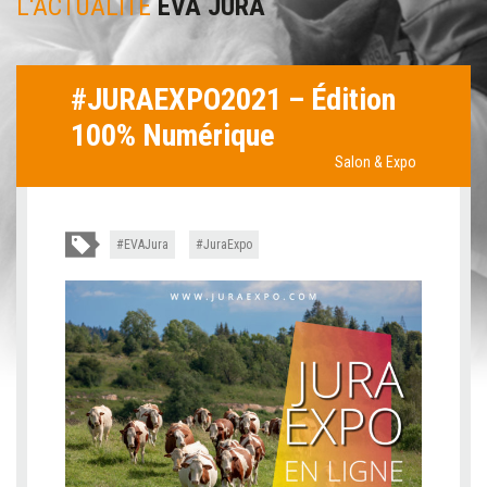
L'ACTUALITÉ
EVA JURA
#JURAEXPO2021 – Édition
100% Numérique
Salon & Expo
EVAJura
JuraExpo