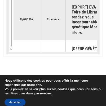
[EXPORT] EVA Jura 
Foire de Libramont 
rendez-vous
27/07/2026
Concours
incontournable pour
génétique Montbéli
Info lieu
[OFFRE GÉNÉTIQUE]
catalogue 2026 est
23/07/2026
Génétique
disponible !
Info lieu
[SUBVENTION] Les
Nous utilisons des cookies pour vous offrir la meilleure
expérience sur notre site.
demandes sont ouv
Vous pouvez en savoir plus sur les cookies que nous utilisons ou
pour les « petits
03/07/2026
Services
les désactiver dans
paramètres
.
équipements »
Info lieu
Accepter