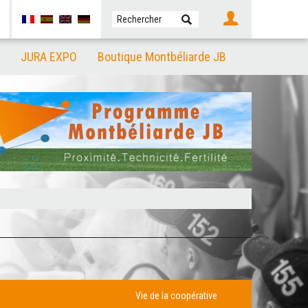
JURA EXPO
Boutique Montbéliarde JB
Vie de la coopérative