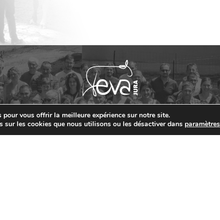
ON] Les demandes sont ouvertes pour les « petits
ts »
NETIQUE] : VEMBY JB « TOUJOURS PLUS HAUT ! »
] EXPO DU FUTUR (01) : La génétique MONTBELIARDE JB
pour vous offrir la meilleure expérience sur notre site.
ETINCELLEs
Contact
s sur les cookies que nous utilisons ou les désactiver dans
paramètre
03 84 48 22 11
03 84 48 25 15
ÉNÉTIQUE] VARANE JB
Route de Lons-le-Saunier - Crançot - 39570 HAUTEROCHE
contact@evajura.com
] Retour sur Terr’Armor 2026