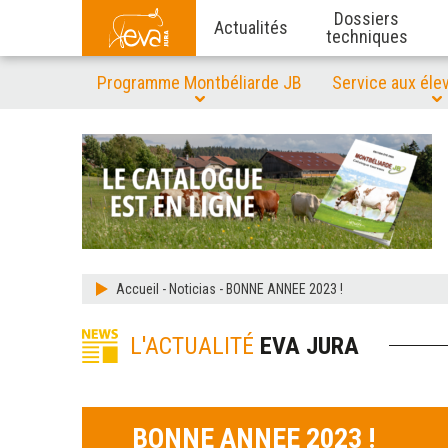
Dossiers
Actualités
techniques
Programme Montbéliarde JB
Service aux éle
Accueil
-
Noticias
-
BONNE ANNEE 2023 !
L'ACTUALITÉ
EVA JURA
BONNE ANNEE 2023 !