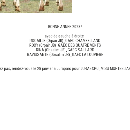
BONNE ANNEE 2023 !
c
avec de gauche à droite :
ROCAILLE (Orpair JB)_GAEC CHAMBELLAND
ROXY (Orpair JB)_GAEC DES QUATRE VENTS
RINA (Obsalim JB)_GAEC SAILLARD
RAVISSANTE (Obsalim JB)_GAEC LA LOUVIERE
c
c
iez pas, rendez-vous le 28 janvier à Juraparc pour JURAEXPO_MISS MONTBELIAR