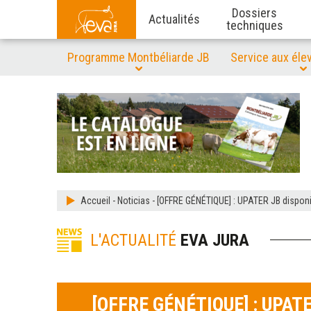
Dossiers
Actualités
techniques
Programme Montbéliarde JB
Service aux éle
Accueil
-
Noticias
-
[OFFRE GÉNÉTIQUE] : UPATER JB disponi
L'ACTUALITÉ
EVA JURA
[OFFRE GÉNÉTIQUE] : UPATE