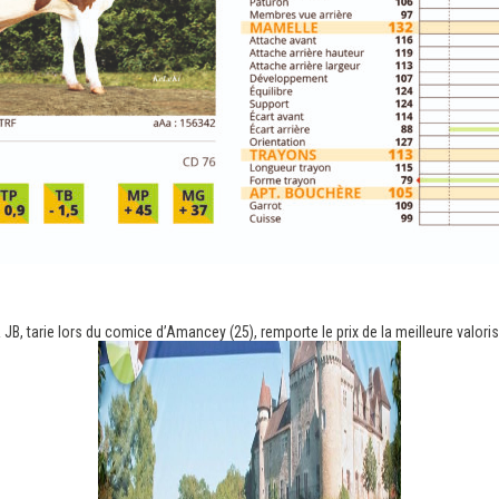
V
JB, tarie lors du comice d’Amancey (25), remporte le prix de la meilleure valor