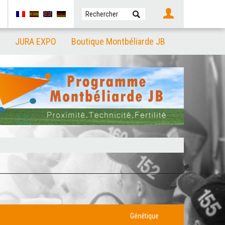
JURA EXPO
Boutique Montbéliarde JB
Génétique