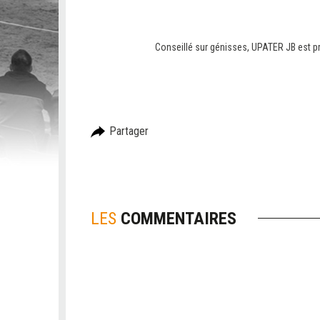
V
V
v.
Conseillé sur génisses, UPATER JB est p
Partager
LES
COMMENTAIRES