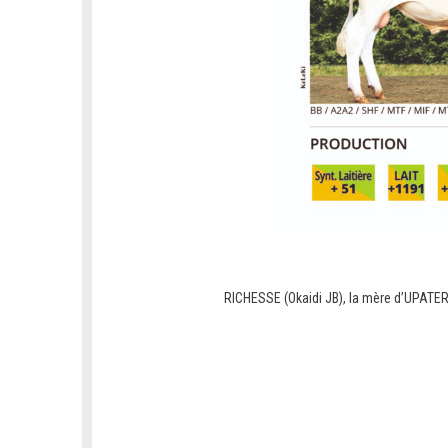
V
V
RICHESSE (Okaidi JB), la mère d’UPATER 