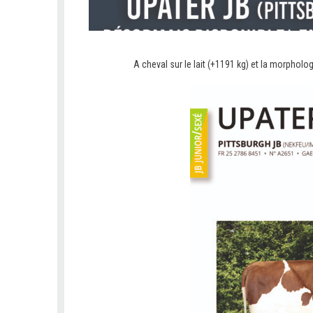
A cheval sur le lait (+1191 kg) et la morpho
V