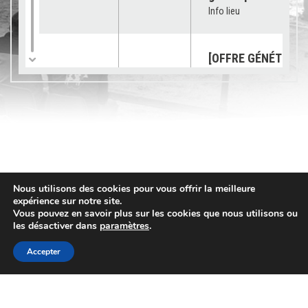
Info lieu
[OFFRE GÉNÉTIQUE]
catalogue 2026 est
23/07/2026
Génétique
disponible !
Info lieu
[SUBVENTION] Les
demandes sont ouv
pour les « petits
03/07/2026
Services
Nous utilisons des cookies pour vous offrir la meilleure
équipements »
expérience sur notre site.
Info lieu
Vous pouvez en savoir plus sur les cookies que nous utilisons ou
les désactiver dans
paramètres
.
Accepter
[OFFRE GENETIQUE]
VEMBY JB « TOUJO
02/07/2026
Génétique
Contact
PLUS HAUT ! »
Info lieu