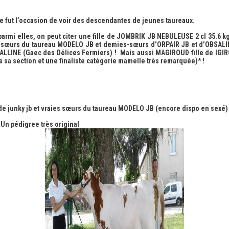
ce fut l’occasion de voir des descendantes de jeunes taureaux.
 parmi elles, on peut citer une fille de JOMBRIK JB NEBULEUSE 2 cl 35.6 
s sœurs du taureau MODELO JB et demies-sœurs d’ORPAIR JB et d’OBSALIM
ALLINE (Gaec des Délices Fermiers) ! Mais aussi MAGIROUD fille de IGIR
 sa section et une finaliste catégorie mamelle très remarquée)* !
de junky jb et vraies sœurs du taureau MODELO JB (encore dispo en sexé)
Un pédigree très original