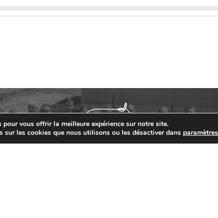
ON] Les demandes sont ouvertes pour les « petits
ts »
NETIQUE] : VEMBY JB « TOUJOURS PLUS HAUT ! »
pour vous offrir la meilleure expérience sur notre site.
s sur les cookies que nous utilisons ou les désactiver dans
paramètre
] EXPO DU FUTUR (01) : La génétique MONTBELIARDE JB
ETINCELLEs
Contact
03 84 48 22 11
ÉNÉTIQUE] VARANE JB
03 84 48 25 15