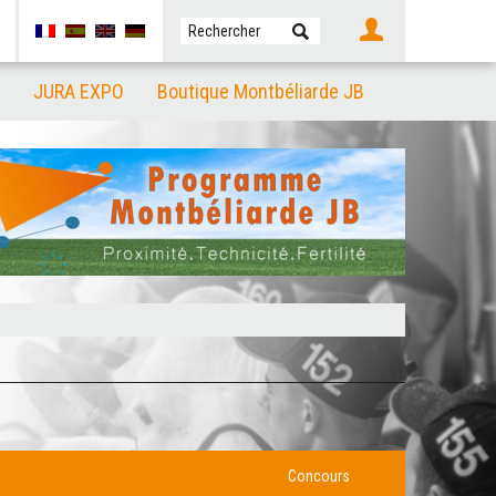
JURA EXPO
Boutique Montbéliarde JB
Concours