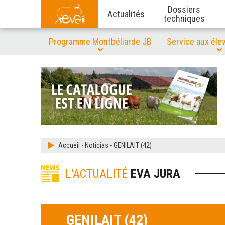
Dossiers
Actualités
techniques
Programme Montbéliarde JB
Service aux éle
Accueil
-
Noticias
-
GENILAIT (42)
L'ACTUALITÉ
EVA JURA
GENILAIT (42)