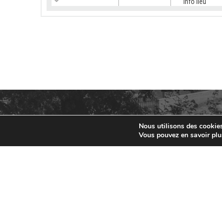
Info lieu
[SUBVENTI
équipemen
03/07/2026
Services
Info lieu
[OFFRE GE
02/07/2026
Génétique
Info lieu
Nous utilisons des cookies 
Vous pouvez en savoir plu
[CONCOURS
fait des 
25/06/2026
Concours
Info lieu
[OFFRE G
19/06/2026
Génétique
Info lieu