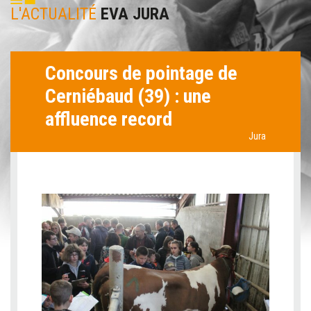
L'ACTUALITÉ
EVA JURA
Concours de pointage de
Cerniébaud (39) : une
affluence record
Jura