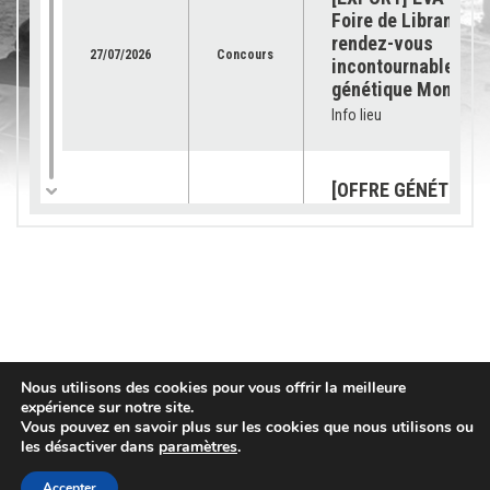
Foire de Libramont 
rendez-vous
27/07/2026
Concours
incontournable pour
génétique Montbéli
Info lieu
[OFFRE GÉNÉTIQUE]
catalogue 2026 est
23/07/2026
Génétique
disponible !
Info lieu
[SUBVENTION] Les
demandes sont ouv
pour les « petits
03/07/2026
Services
Nous utilisons des cookies pour vous offrir la meilleure
équipements »
expérience sur notre site.
Vous pouvez en savoir plus sur les cookies que nous utilisons ou
Info lieu
les désactiver dans
paramètres
.
Accepter