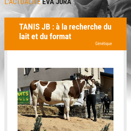
L'ACTUALITÉ
EVA JURA
TANIS JB : à la recherche du
lait et du format
Génétique