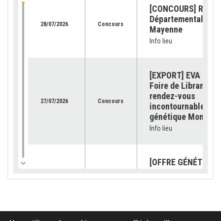
[CONCOURS] Retour
Départemental de l
28/07/2026
Concours
Mayenne
Info lieu
[EXPORT] EVA Jura 
Foire de Libramont 
rendez-vous
27/07/2026
Concours
incontournable pour
génétique Montbéli
Info lieu
[OFFRE GÉNÉTIQUE]
catalogue 2026 est
23/07/2026
Génétique
disponible !
Info lieu