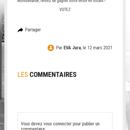
Montbéliarde, tentez de gagner votre veste en votant !​
VOTEZ
Partager
Par
EVA Jura
,
le 12 mars 2021
LES
COMMENTAIRES
Vous devez
vous connecter
pour publier un
commentaire.