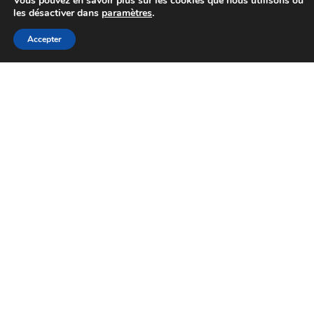
Vous pouvez en savoir plus sur les cookies que nous utilisons ou
les désactiver dans
paramètres
.
[OFFRE GÉNÉTIQUE]
catalogue 2026 est
Accepter
23/07/2026
Génétique
disponible !
Info lieu
[SUBVENTION] Les
demandes sont ouv
pour les « petits
03/07/2026
Services
équipements »
Info lieu
[OFFRE GENETIQUE]
VEMBY JB « TOUJO
02/07/2026
Génétique
PLUS HAUT ! »
Info lieu