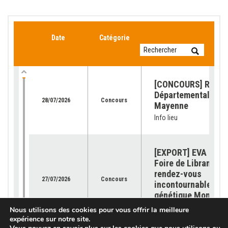
Date
Catégorie
[CONCOURS] Retour
Départemental de l
28/07/2026
Concours
Mayenne
Info lieu
[EXPORT] EVA Jura 
Foire de Libramont 
rendez-vous
27/07/2026
Concours
incontournable pour
génétique Montbéli
Info lieu
Nous utilisons des cookies pour vous offrir la meilleure
expérience sur notre site.