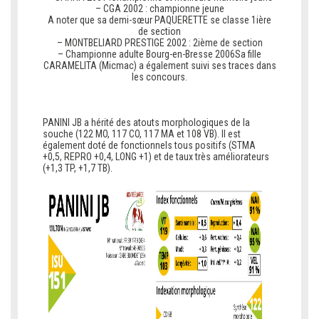
– CGA 2002 : championne jeune
A noter que sa demi-sœur PAQUERETTE se classe 1ière
de section
– MONTBELIARD PRESTIGE 2002 : 2ième de section
– Championne adulte Bourg-en-Bresse 2006Sa fille
CARAMELITA (Micmac) a également suivi ses traces dans
les concours.
b
bb
b
PANINI JB a hérité des atouts morphologiques de la
souche (122 MO, 117 CO, 117 MA et 108 VB). Il est
également doté de fonctionnels tous positifs (STMA
+0,5, REPRO +0,4, LONG +1) et de taux très améliorateurs
(+1,3 TP, +1,7 TB).