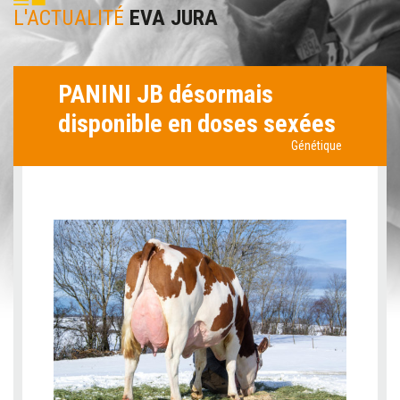
L'ACTUALITÉ
EVA JURA
PANINI JB désormais
disponible en doses sexées
Génétique