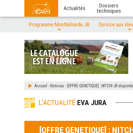
Dossiers
Actualités
techniques
Programme Montbéliarde JB
Service aux éle
Accueil
-
Noticias
-
[OFFRE GENETIQUE] : NITCHI JB disponi
L'ACTUALITÉ
EVA JURA
[OFFRE GENETIQUE] : NITCHI