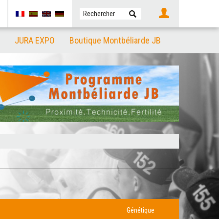
JURA EXPO
Boutique Montbéliarde JB
Génétique