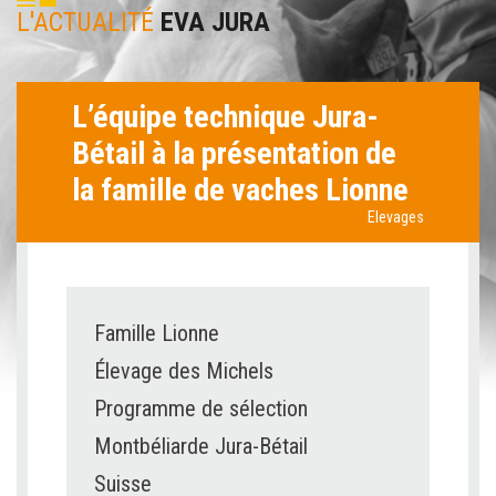
L'ACTUALITÉ
EVA JURA
L’équipe technique Jura-
Bétail à la présentation de
la famille de vaches Lionne
Elevages
Famille Lionne
Élevage des Michels
Programme de sélection
Montbéliarde Jura-Bétail
Suisse