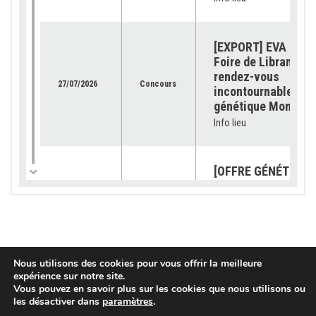
[EXPORT] EVA Jura 
Foire de Libramont 
rendez-vous
27/07/2026
Concours
incontournable pour
génétique Montbéli
Info lieu
[OFFRE GÉNÉTIQUE]
catalogue 2026 est
23/07/2026
Génétique
disponible !
Info lieu
Nous utilisons des cookies pour vous offrir la meilleure
[SUBVENTION] Les
expérience sur notre site.
demandes sont ouv
Vous pouvez en savoir plus sur les cookies que nous utilisons ou
pour les « petits
03/07/2026
Services
les désactiver dans
paramètres
.
équipements »