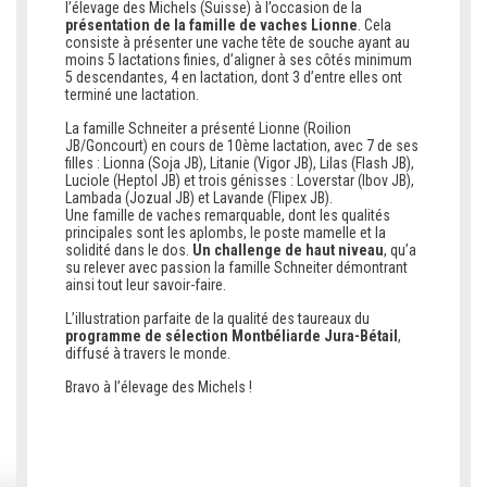
l’élevage des Michels (Suisse) à l’occasion de la
présentation de la famille de vaches Lionne
. Cela
consiste à présenter une vache tête de souche ayant au
moins 5 lactations finies, d’aligner à ses côtés minimum
5 descendantes, 4 en lactation, dont 3 d’entre elles ont
terminé une lactation.
La famille Schneiter a présenté Lionne (Roilion
JB/Goncourt) en cours de 10ème lactation, avec 7 de ses
filles : Lionna (Soja J
B), Litanie (Vigor JB), Lilas (Flash JB),
Luciole (Heptol JB) et trois génisses : Loverstar (Ibov JB),
Lambada (Jozual JB) et Lavande (Flipex JB).
Une famille de vaches remarquable, dont les qualités
principales sont les aplombs, le poste mamelle et la
solidité dans le dos.
Un challenge de haut niveau
, qu’a
su relever avec passion la famille Schneiter démontrant
ainsi tout leur savoir-faire.
L’illustration parfaite de la qualité des taureaux du
programme de sélection
Montbéliarde
Jura-Bétail
,
diffusé à travers le monde.
Bravo à l’élevage des Michels !