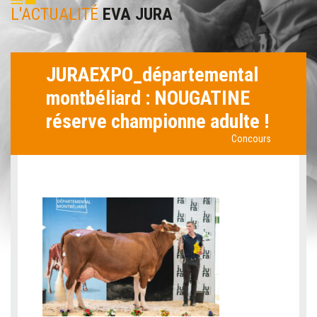
L'ACTUALITÉ
EVA JURA
JURAEXPO_départemental
montbéliard : NOUGATINE
réserve championne adulte !
Concours