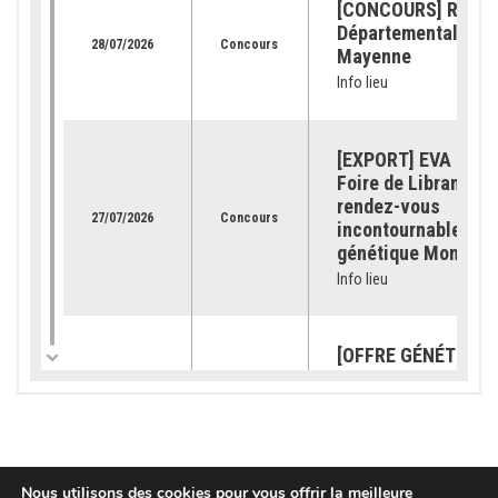
[CONCOURS] Retour
Départemental de l
28/07/2026
Concours
Mayenne
Info lieu
[EXPORT] EVA Jura 
Foire de Libramont 
rendez-vous
27/07/2026
Concours
incontournable pour
génétique Montbéli
Info lieu
[OFFRE GÉNÉTIQUE]
catalogue 2026 est
23/07/2026
Génétique
disponible !
Info lieu
Nous utilisons des cookies pour vous offrir la meilleure