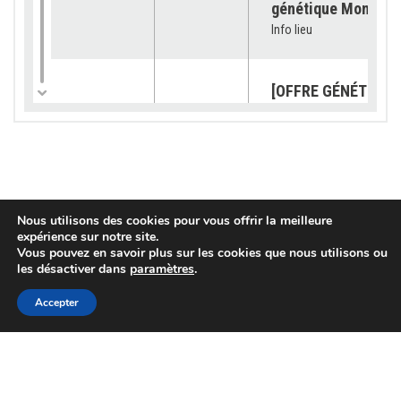
génétique Montbéli
Info lieu
[OFFRE GÉNÉTIQUE]
catalogue 2026 est
23/07/2026
Génétique
disponible !
Info lieu
[SUBVENTION] Les
Nous utilisons des cookies pour vous offrir la meilleure
demandes sont ouv
expérience sur notre site.
pour les « petits
03/07/2026
Services
Vous pouvez en savoir plus sur les cookies que nous utilisons ou
équipements »
les désactiver dans
paramètres
.
Info lieu
Accepter
[OFFRE GENETIQUE]
VEMBY JB « TOUJO
02/07/2026
Génétique
PLUS HAUT ! »