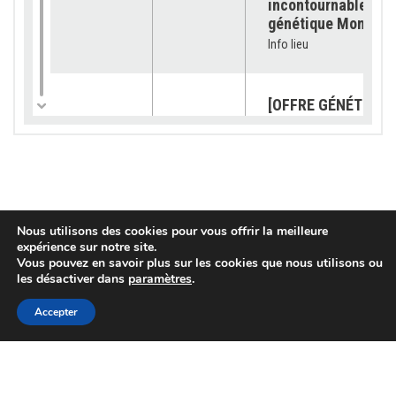
incontournable pour
génétique Montbéli
Info lieu
[OFFRE GÉNÉTIQUE]
catalogue 2026 est
23/07/2026
Génétique
disponible !
Info lieu
[SUBVENTION] Les
Nous utilisons des cookies pour vous offrir la meilleure
demandes sont ouv
expérience sur notre site.
pour les « petits
03/07/2026
Services
Vous pouvez en savoir plus sur les cookies que nous utilisons ou
équipements »
les désactiver dans
paramètres
.
Info lieu
Accepter
[OFFRE GENETIQUE]
VEMBY JB « TOUJO
02/07/2026
Génétique