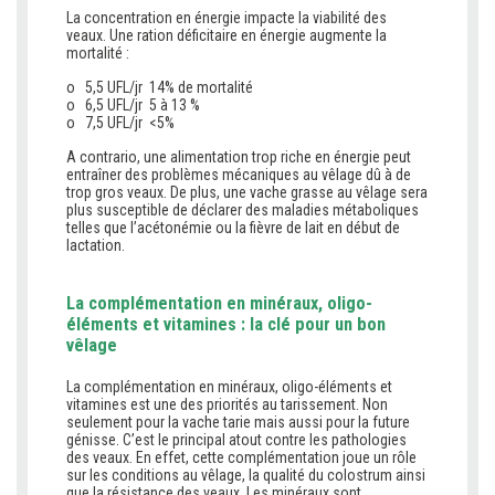
La concentration en énergie impacte la viabilité des
veaux. Une ration déficitaire en énergie augmente la
mortalité :
o 5,5 UFL/jr 14% de mortalité
o 6,5 UFL/jr 5 à 13 %
o 7,5 UFL/jr <5%
A contrario, une alimentation trop riche en énergie peut
entraîner des problèmes mécaniques au vêlage dû à de
trop gros veaux. De plus, une vache grasse au vêlage sera
plus susceptible de déclarer des maladies métaboliques
telles que l’acétonémie ou la fièvre de lait en début de
lactation.
La complémentation en minéraux, oligo-
éléments et vitamines : la clé pour un bon
vêlage
La complémentation en minéraux, oligo-éléments et
vitamines est une des priorités au tarissement. Non
seulement pour la vache tarie mais aussi pour la future
génisse. C’est le principal atout contre les pathologies
des veaux. En effet, cette complémentation joue un rôle
sur les conditions au vêlage, la qualité du colostrum ainsi
que la résistance des veaux. Les minéraux sont