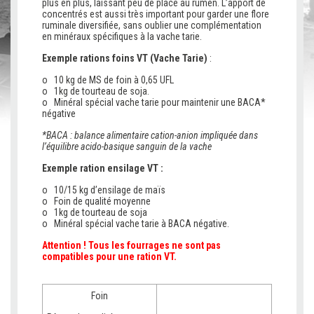
plus en plus, laissant peu de place au rumen. L’apport de
concentrés est aussi très important pour garder une flore
ruminale diversifiée, sans oublier une complémentation
en minéraux spécifiques à la vache tarie.
Exemple rations foins VT (Vache Tarie)
:
o 10 kg de MS de foin à 0,65 UFL
o 1kg de tourteau de soja.
o Minéral spécial vache tarie pour maintenir une BACA*
négative
*BACA : balance alimentaire cation-anion impliquée dans
l’équilibre acido-basique sanguin de la vache
Exemple ration ensilage VT :
o 10/15 kg d’ensilage de maïs
o Foin de qualité moyenne
o 1kg de tourteau de soja
o Minéral spécial vache tarie à BACA négative.
Attention ! Tous les fourrages ne sont pas
compatibles pour une ration VT.
Foin