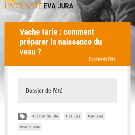
L'ACTUALITÉ
EVA JURA
Vache tarie : comment
préparer la naissance du
veau ?
Dossier de l'été
Dossier de l'été
Dossier de l'été
Eva Jura
Génisses
Vache Tarie