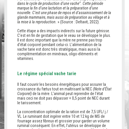
dans le cycle de production d’une vache”. Cette période
marque la fin d’une lactation et la préparation d’une
nouvelle. C’est une phase de repos et d’assainissement de la
glande mammaire, mais aussi de préparation au vêlage et à
la mise à la reproduction.
» (Source : Deltavit, 2022).
Cette étape a des impacts indirects sur la future génisse.
C’est en fin de gestation que le veau se développe le plus.
Il est donc important que la mère ne prenne pas trop
d’état corporel pendant celui-ci. L’alimentation de la
vache tarie est donc très stratégique, mais aussi la
complémentation en minéraux, oligo-éléments et
vitamines.
Le régime spécial vache tarie
Il faut couvrir les besoins énergétiques pour assurer la
croissance du fœtus tout en maîtrisant la NEC
(Note d’État
Corporel)
de la mère. L’animal peut reprendre de l’état
mais ceci ne doit pas dépasser + 0,5 point de NEC durant
le tarissement.
La concentration optimale de la ration est de 7,5 UFL/ j /
VL. Le ruminant doit ingérer entre 10 et 12 kg de MS de
fourrage assez fibreux et grossier pour garder un volume
ruminal conséquent. En effet, l’utérus se développe de