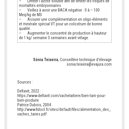
– Limiter l’azote soluble afin de limiter les risques de
mortalités embryonnaires
– Veillez à avoir une BACA négative : 0 à – 100
Meq/kg de MS
– Assurer une complémentation en oligo-éléments
et minérale spécial VT pour un colostrum de bonne
qualité.
– Augmenter le concentré de production à hauteur
de 1 kg/ semaine 3 semaines avant vêlage.
Sónia Teixeira
, Conseillère technique d’élevage
sonia.teixeira@evajura.com
Sources :
Deltavit, 2022 : :
https://www.deltavit.com/vachelaitiere/bien-tarir-pour-
bien-produire
Patrice Dubois, 2004 :
http://www.fidocl.fr/sites/default/files/alimentation_des_
vaches_taries.pdf