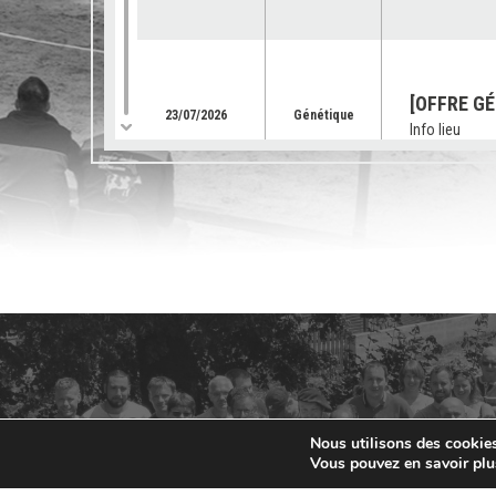
[OFFRE GÉ
23/07/2026
Génétique
Info lieu
[SUBVENTI
équipemen
03/07/2026
Services
Info lieu
[OFFRE GE
02/07/2026
Génétique
Info lieu
Nous utilisons des cookies 
[CONCOURS
Vous pouvez en savoir plu
fait des 
25/06/2026
Concours