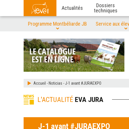
Dossiers
Actualités
techniques
Programme Montbéliarde JB
Service aux éle
Accueil
-
Noticias
-
J-1 avant #JURAEXPO
L'ACTUALITÉ
EVA JURA
J-1 avant #JURAEXPO