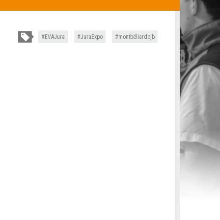
EVAJura
JuraExpo
montbéliardejb