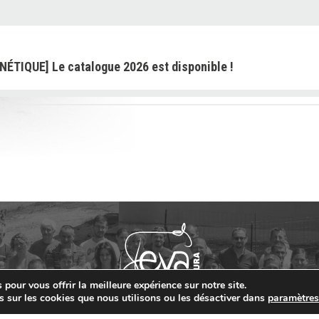
NÉTIQUE] Le catalogue 2026 est disponible !
ON] Les demandes sont ouvertes pour les « petits
ts »
NETIQUE] : VEMBY JB « TOUJOURS PLUS HAUT ! »
pour vous offrir la meilleure expérience sur notre site.
] EXPO DU FUTUR (01) : La génétique MONTBELIARDE JB
s sur les cookies que nous utilisons ou les désactiver dans
paramètre
ETINCELLEs
Contact