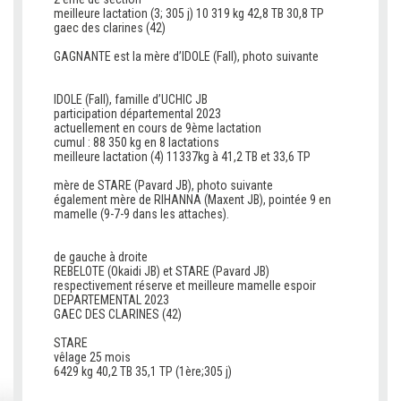
meilleure lactation (3; 305 j) 10 319 kg 42,8 TB 30,8 TP
gaec des clarines (42)
GAGNANTE est la mère d’IDOLE (Fall), photo suivante
c
IDOLE (Fall), famille d’UCHIC JB
participation départemental 2023
actuellement en cours de 9ème lactation
cumul : 88 350 kg en 8 lactations
meilleure lactation (4) 11337kg à 41,2 TB et 33,6 TP
mère de STARE (Pavard JB), photo suivante
également mère de RIHANNA (Maxent JB), pointée 9 en
mamelle (9-7-9 dans les attaches).
c
de gauche à droite
REBELOTE (Okaidi JB) et STARE (Pavard JB)
respectivement réserve et meilleure mamelle espoir
DEPARTEMENTAL 2023
GAEC DES CLARINES (42)
STARE
vêlage 25 mois
6429 kg 40,2 TB 35,1 TP (1ère;305 j)
c