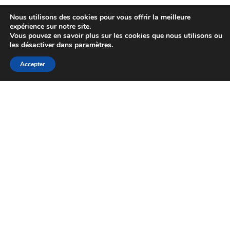
Nous utilisons des cookies pour vous offrir la meilleure
[SUBVENTION] Les
expérience sur notre site.
demandes sont ouv
Vous pouvez en savoir plus sur les cookies que nous utilisons ou
les désactiver dans
paramètres
.
pour les « petits
03/07/2026
Services
équipements »
Accepter
Info lieu
[OFFRE GENETIQUE]
VEMBY JB « TOUJO
02/07/2026
Génétique
PLUS HAUT ! »
Contact
Info lieu
03 84 48 22 11
[CONCOURS] EXPO 
03 84 48 25 15
FUTUR (01) : La gé
MONTBELIARDE JB 
25/06/2026
Concours
Route de Lons-le-Saunier - Crançot - 39570 HAUTEROCHE
des ETINCELLEs
Info lieu
contact@evajura.com