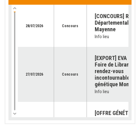
[CONCOURS] Retour
Départemental de l
28/07/2026
Concours
Mayenne
Info lieu
[EXPORT] EVA Jura 
Foire de Libramont 
rendez-vous
27/07/2026
Concours
incontournable pour
génétique Montbéli
Info lieu
[OFFRE GÉNÉTIQUE]
catalogue 2026 est
23/07/2026
Génétique
disponible !
Info lieu