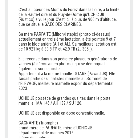
C’est au cœur des Monts du Forez dans la Loire, à la limite
de la Haute-Loire et du Puy-de-Dôme qu’UCHIC JB
(Rustico) a vu le jour. C’est ici, à plus de 900 m d’altitude,
que se situe le GAEC DES CLARINES.
vc
Sa mère PARFAITE (Milton/istapic) (photo ci-dessus)
actuellement en troisième lactation, a été pointée 9 et 7
dans le bloc arrière (AH et AL). Sa meilleure lactation est
de 10 921 kg à 33.8 TP et 42.9 TB (2 ; 305 j).
v
Elle recense dans son pedigree plusieurs générations de
vaches (à découvrir en photos), qui se démarquait
également sur ce poste.
Appartenant à la même famille : STARE (Pavard JB). Elle
faisait partie des finalistes mamelle au Sommet de
l’ELEVAGE, meilleure mamelle espoir du départemental
2023.
v
UCHIC JB possède de grandes qualités dans le poste
mamelle : MA 145 / AH 139 / SU 120.
c
UCHIC JB est disponible en dose conventionnelle.
GAGNANTE (Triomphe)
grand-mère de PARFAITE, mère d’UCHIC JB
départemental de marlhes 2016
2 ème de section