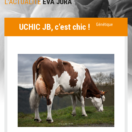
L'ACTUALITÉ
EVA JURA
UCHIC JB, c’est chic !
Génétique