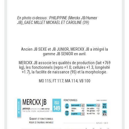
En photo ci-dessus : PHILIPPINE (Merckx JB/Humex
JB)_GAEC MILLET MICKAEL ET CAROLINE (39)
v
v
Ancien JB SEXE et JB JUNIOR, MERCKX JB a intégré la
gamme JB SENIOR en avril.
MERCKX JB associe les qualités de production (lait +769
kg), les fonctionnels (repro +1.0; cellules +1.3, longévité
+1.7), la facilite de naissance (95) et la morphologie.
MO 115; FT 117; MA 114; VB 100
c