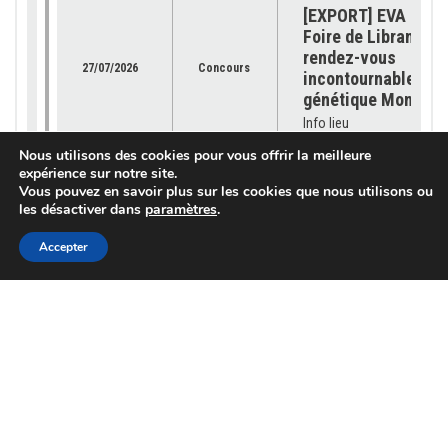
[EXPORT] EVA Jura 
Foire de Libramont 
rendez-vous
27/07/2026
Concours
incontournable pour
génétique Montbéli
Info lieu
Nous utilisons des cookies pour vous offrir la meilleure
expérience sur notre site.
[OFFRE GÉNÉTIQUE]
Vous pouvez en savoir plus sur les cookies que nous utilisons ou
les désactiver dans
paramètres
.
catalogue 2026 est
23/07/2026
Génétique
disponible !
Accepter
Info lieu
[SUBVENTION] Les
demandes sont ouv
pour les « petits
03/07/2026
Services
équipements »
Info lieu