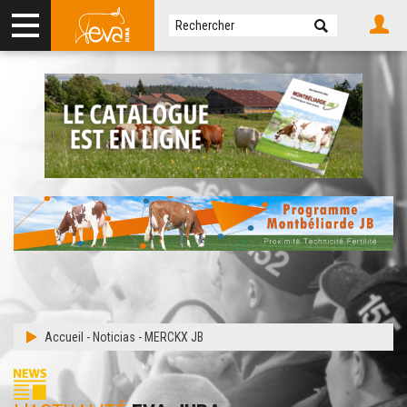
Accueil
-
Noticias
-
MERCKX JB