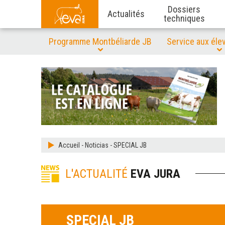
Dossiers
Actualités
techniques
Programme Montbéliarde JB
Service aux éle
Accueil
-
Noticias
-
SPECIAL JB
L'ACTUALITÉ
EVA JURA
SPECIAL JB