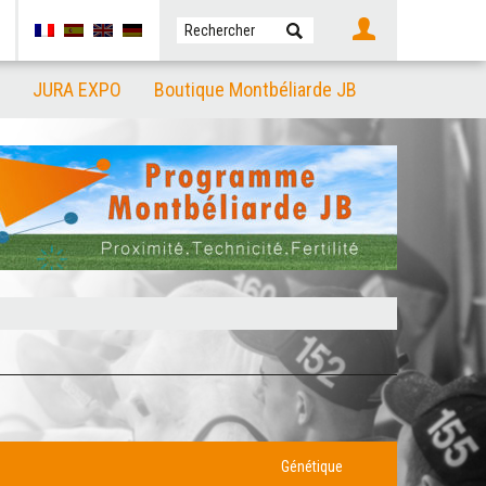
JURA EXPO
Boutique Montbéliarde JB
Génétique