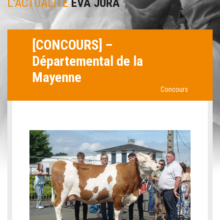
L'ACTUALITÉ
EVA JURA
[CONCOURS] –
Départemental de la
Mayenne
Concours