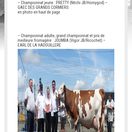
– Championnat jeune : PRETTY (Nitchi JB/Homygod) –
GAEC DES GRANDS CORMIERS
en photo en haut de page
v
v
c
c
– Championnat adulte, grand championnat et prix de
meilleure fromagère : JOUMBA (Vigor JB/Ricochet) –
EARL DE LA HADOUILLERE