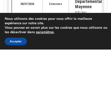
Départemental de l
28/07/2026
Concours
Mayenne
Info lieu
Nous utilisons des cookies pour vous offrir la meilleure
expérience sur notre site.
Vous pouvez en savoir plus sur les cookies que nous utilisons ou
[EXPORT] EVA Jura 
les désactiver dans
paramètres
.
Foire de Libramont 
rendez-vous
Accepter
27/07/2026
Concours
incontournable pour
génétique Montbéli
Info lieu
[OFFRE GÉNÉTIQUE]
catalogue 2026 est
23/07/2026
Génétique
disponible !
Info lieu
[SUBVENTION] Les