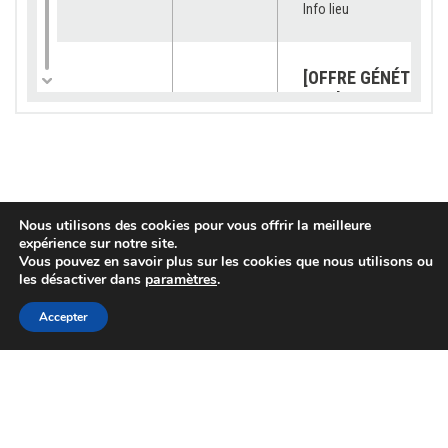
Info lieu
[OFFRE GÉNÉTIQUE]
catalogue 2026 est
23/07/2026
Génétique
disponible !
Info lieu
[SUBVENTION] Les
Nous utilisons des cookies pour vous offrir la meilleure
demandes sont ouv
expérience sur notre site.
pour les « petits
03/07/2026
Services
Vous pouvez en savoir plus sur les cookies que nous utilisons ou
équipements »
les désactiver dans
paramètres
.
Info lieu
Accepter
[OFFRE GENETIQUE]
VEMBY JB « TOUJO
02/07/2026
Génétique
PLUS HAUT ! »
Contact
Info lieu